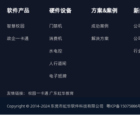
软件产品
硬件设备
方案&案例
新
智慧校园
门禁机
成功案例
公
政企一卡通
消费机
解决方案
公
水电控
行
人行道闸
电子班牌
友情链接：
校园一卡通
广东虹华教育
Copyright © 2014-2024 东莞市虹华软件科技有限公司
粤ICP备15075886