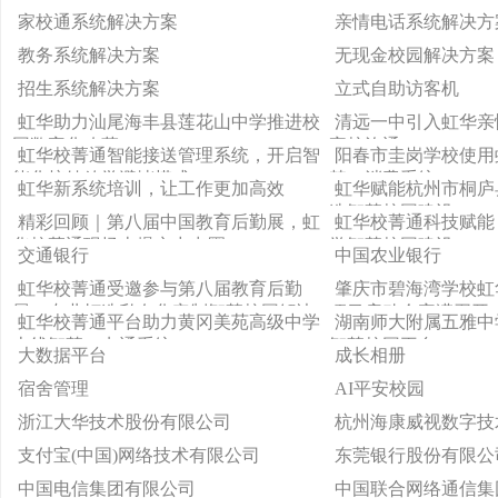
家校通系统解决方案
亲情电话系统解决方
教务系统解决方案
无现金校园解决方案
招生系统解决方案
立式自助访客机
虹华助力汕尾海丰县莲花山中学推进校
清远一中引入虹华亲
园数字化改革
家校沟通
虹华校菁通智能接送管理系统，开启智
阳春市圭岗学校使用
能化接娃放学避堵模式
禁、消费系统
虹华新系统培训，让工作更加高效
虹华赋能杭州市桐庐
造智慧校园建设
精彩回顾｜第八届中国教育后勤展，虹
虹华校菁通科技赋能
华校菁通现场火爆实力出圈
学智慧校园建设
交通银行
中国农业银行
虹华校菁通受邀参与第八届教育后勤
肇庆市碧海湾学校虹
展：专业打造私有化定制智慧校园解决
项目启动会完满召开
虹华校菁通平台助力黄冈美苑高级中学
湖南师大附属五雅中
方案
上线智慧一卡通系统
智慧校园平台
大数据平台
成长相册
宿舍管理
AI平安校园
浙江大华技术股份有限公司
杭州海康威视数字技
支付宝(中国)网络技术有限公司
东莞银行股份有限公
中国电信集团有限公司
中国联合网络通信集