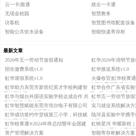
云一卡|脸通
政企一卡通
无现金校园
智慧教务
访客机
智慧图书馆配套设备
智能公共饮水设备
智能快递寄存柜
最新文章
2026年五一劳动节放假通知
虹华2026年清明节
招生缴费系统v1.0
虹华接送系统v1.0
虹华请假系统v1.0
火爆收官|虹华校菁通
中国教育后勤展览会
虹华助力‌东莞市新世纪英才学校构建智
虹华合作广东省实验
慧校园生活
部，助力构建数字化
虹华与烟台外国语实验学校达成合作 共
虹华五一劳动节放假
启智慧招生新篇章
劳动者！
虹华智慧赋能东莞市培尔电子有限公司
实习就业系统解决方
建设智慧企业管理系统
虹华成功签约中堂镇第三小学，科技赋
陆河县实验中学携手
能智慧校园
生活
虹华校菁通®2024年终总结暨年会团建
虹映星河 华耀新程｜
活动
年终总结暨年会团建
资产管理解决方案
智能寄存柜解决方案