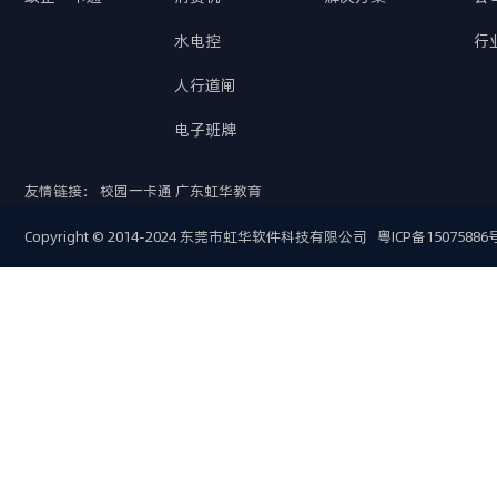
水电控
行
人行道闸
电子班牌
友情链接：
校园一卡通
广东虹华教育
Copyright © 2014-2024 东莞市虹华软件科技有限公司
粤ICP备15075886