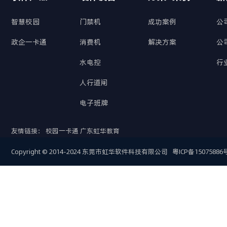
智慧校园
门禁机
成功案例
公
政企一卡通
消费机
解决方案
公
水电控
行
人行道闸
电子班牌
友情链接：
校园一卡通
广东虹华教育
Copyright © 2014-2024 东莞市虹华软件科技有限公司
粤ICP备15075886