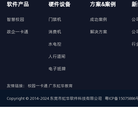
软件产品
硬件设备
方案&案例
新
智慧校园
门禁机
成功案例
公
政企一卡通
消费机
解决方案
公
水电控
行
人行道闸
电子班牌
友情链接：
校园一卡通
广东虹华教育
Copyright © 2014-2024 东莞市虹华软件科技有限公司
粤ICP备15075886