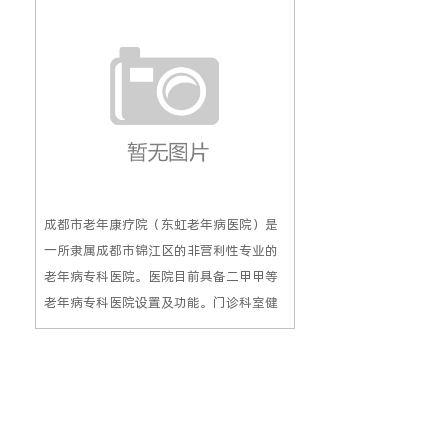
了向患者提供优质、高效、方便、安全的
餐，使管理上又迈进
医疗保健服务，医院十分重视高素质人才
的引进和培养，精心营造有利于人才发展
的良好环境。
成都市老年康疗院（东虹老年病医院）是
一所隶属成都市锦江区的非营利性专业的
老年病专科医院。医院目前具备二甲甲等
老年病专科医院设置及功能。门诊科室健
全。住院部有综合内科3个病区，康复病
区，认知障碍病区及重症监护病房,营养门
诊独居特色。 该院采用虹华门禁管理系统
在安全上得到提高，消费管理系统让挂
号、开药、结账、取药流程简化效率提