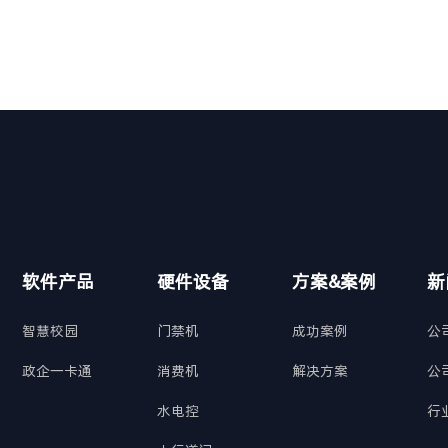
高。
软件产品
硬件设备
方案&案例
新
智慧校园
门禁机
成功案例
公
政企一卡通
消费机
解决方案
公
水电控
行