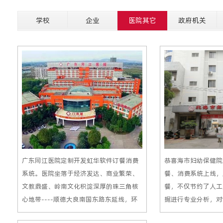
学校
企业
医院其它
政府机关
广东同江医院定制开发虹华软件订餐消费
恭喜海市妇幼保健院
系统。医院坐落于经济发达、商业繁荣、
餐、消费系统上线，
文教鼎盛、岭南文化积淀深厚的珠三角核
餐，不仅节约了人工
心地带----顺德大良南国东路东延线，环
据进行专业分析，对
境优美，紧靠广珠西线高速出入口处。 为
了更清晰的管控；员