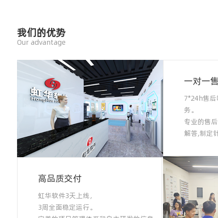
我们的优势
Our advantage
一对一
7*24h
务。
专业的售后
解答,制定
高品质交付
虹华软件3天上线，
3周全面稳定运行。