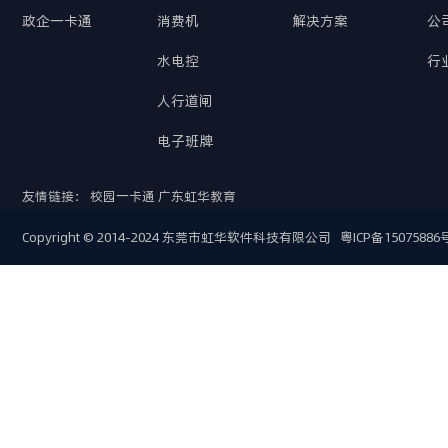
政企一卡通
消费机
解决方案
公
水电控
行
人行道闸
电子班牌
友情链接：
校园一卡通
广东虹华教育
Copyright © 2014-2024 东莞市虹华软件科技有限公司
粤ICP备15075886