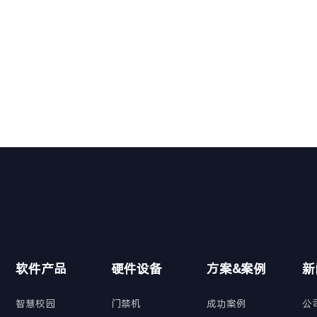
融入现代”的建筑理念，展现“生命、自
客房，包括9间独具
然、阳光、现代”的健康和绿色主题，环
宽敞明亮的一线豪华
境设计山水交映，小桥、流水、瀑布、亭
尽享君临尊位，无敌
阁、轩榭共同构建自然整合的人文景观，
人事管理系统、后勤
突显“花园中的酒
软件产品
硬件设备
方案&案例
新
智慧校园
门禁机
成功案例
公