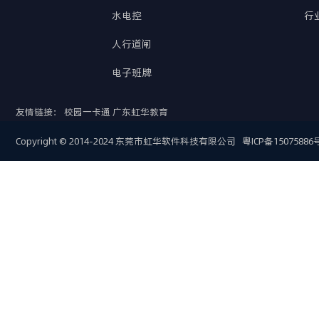
水电控
行
人行道闸
电子班牌
友情链接：
校园一卡通
广东虹华教育
Copyright © 2014-2024 东莞市虹华软件科技有限公司
粤ICP备15075886