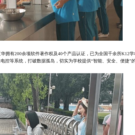
华拥有200余项软件著作权及40个产品认证，已为全国千余所K12
电控等系统，打破数据孤岛，切实为学校提供“智能、安全、便捷”