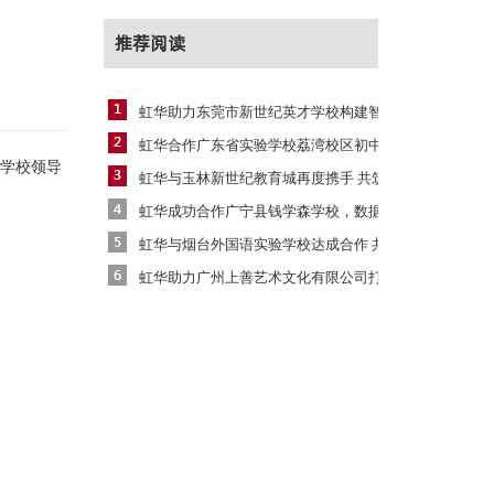
推荐阅读
虹华助力‌东莞市新世纪英才学校构建智慧校
虹华合作广东省实验学校荔湾校区初中部，助
才学校
领导
虹华与玉林新世纪教育城再度携手 共筑北流
虹华成功合作广宁县钱学森学校，数据驱动校
虹华与烟台外国语实验学校达成合作 共启智
虹华助力广州上善艺术文化有限公司打造智慧