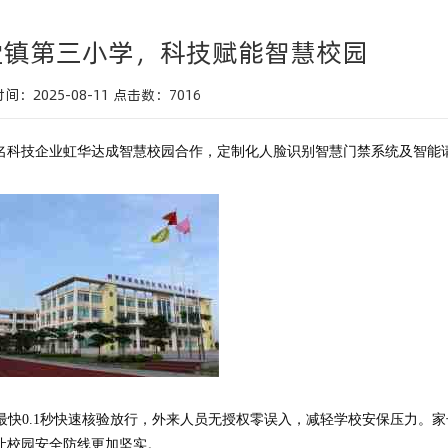
堂镇第三小学，科技赋能智慧校园
间：2025-08-11
点击数：
7016
名科技企业虹华达成
智慧校园
合作，
定制化
人脸识别智慧门禁系统
及
智能
。
最快
0.
1
秒快速核验放行，外来人员无授权零误入
，
减轻学校安保压力
。家
让校园安全防线更加坚实。