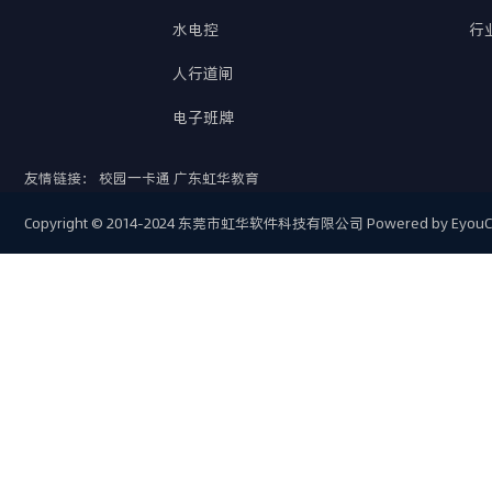
水电控
行
人行道闸
电子班牌
友情链接：
校园一卡通
广东虹华教育
Copyright © 2014-2024 东莞市虹华软件科技有限公司
Powered by Eyou