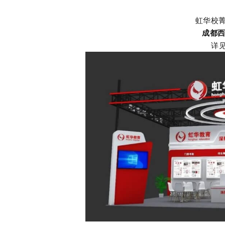
虹华校
成都
详