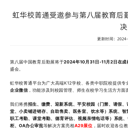
虹华校菁通受邀参与第八届教育后
决
更新时间：2024-0
第八届中国教育后勤展将于
2024
年
10
月
31
日
-11
月
2
日在
成
盛会。
虹华校菁通平台为广大高端K12学校、各类中职院校提供
企业微信
，功能涉及到校园管理、师生在校学习生活方方面
我们将携
招生、缴费、迎新系统、平安校园（门禁、请假、
堂、小卖铺进销存、自助售卖、医务室、饮水等）系统、智
职工考勤、课堂考勤、
德育评估、视频亲情电话等）系统、
柜、
OA
办公审批
等解决方案亮相
A29
展位
，届时欢迎各位