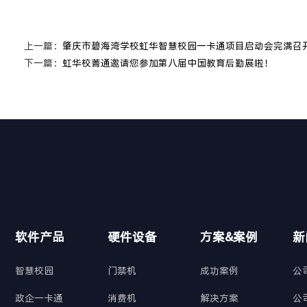
上一篇：
肇庆市碧海湾学校虹华智慧校园一卡通项目启动会完满召
下一篇：
虹华校菁通邀请您参加第八届中国教育后勤展啦！
软件产品
硬件设备
方案&案例
新
智慧校园
门禁机
成功案例
公
政企一卡通
消费机
解决方案
公