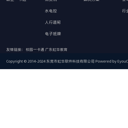
水电控
行
人行道闸
电子班牌
友情链接：
校园一卡通
广东虹华教育
Copyright © 2014-2024 东莞市虹华软件科技有限公司
Powered by Eyou