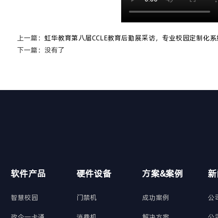
上一篇：
虹华教育第八届CCLE教育后勤展采访，专业校园定制化系
下一篇：
没有了
软件产品
硬件设备
方案&案例
新
智慧校园
门禁机
成功案例
公
政企一卡通
消费机
解决方案
公