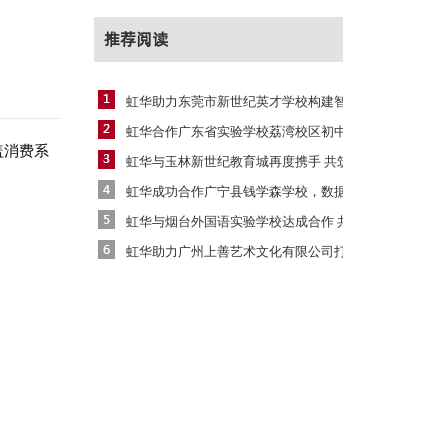
推荐阅读
虹华助力‌东莞市新世纪英才学校构建智慧校
虹华合作广东省实验学校荔湾校区初中部，助
盖
消费
系
虹华与玉林新世纪教育城再度携手 共筑北流
虹华成功合作广宁县钱学森学校，数据驱动校
虹华与烟台外国语实验学校达成合作 共启智
虹华助力广州上善艺术文化有限公司打造智慧