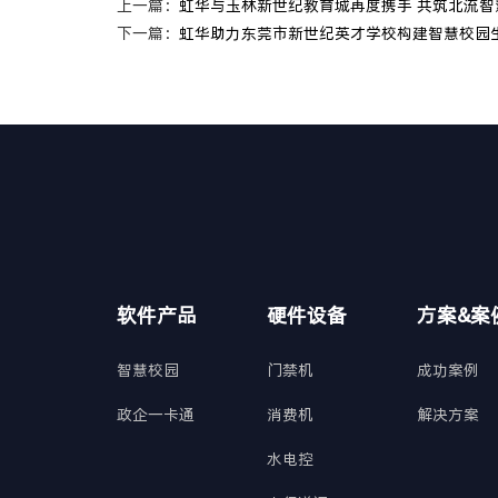
上一篇：
虹华与玉林新世纪教育城再度携手 共筑北流智
下一篇：
虹华助力‌东莞市新世纪英才学校构建智慧校园
软件产品
硬件设备
方案&案
智慧校园
门禁机
成功案例
政企一卡通
消费机
解决方案
水电控