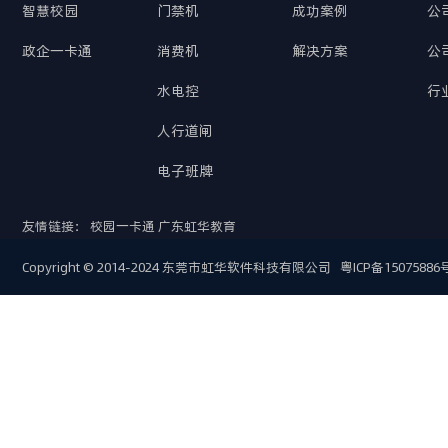
智慧校园
门禁机
成功案例
公
政企一卡通
消费机
解决方案
公
水电控
行
人行道闸
电子班牌
友情链接：
校园一卡通
广东虹华教育
Copyright © 2014-2024 东莞市虹华软件科技有限公司
粤ICP备15075886