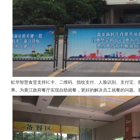
虹华智慧食堂支持IC卡、二维码、指纹支付、人脸识别、支付宝、
率。
为黄江政府餐厅实现自助就餐，更好的解决员工就餐的
问题。