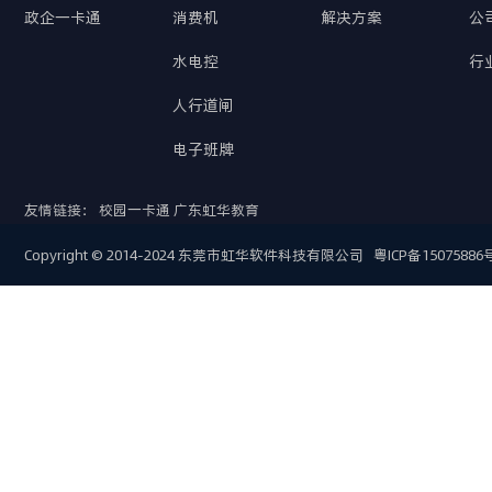
政企一卡通
消费机
解决方案
公
水电控
行
人行道闸
电子班牌
友情链接：
校园一卡通
广东虹华教育
Copyright © 2014-2024 东莞市虹华软件科技有限公司
粤ICP备15075886